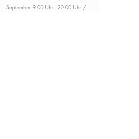
September 9.00 Uhr - 20.00 Uhr /
Oktober - März 10.00 Uhr - 17.00
Uhr
Emser Kirchweg 86, 33161 Hövelhof
Heidschnucken
Schäferei Senne
Die Heidschnucke gehört wie kein
anderes Tier zum Bild der Heide und
gerade in der Senne hat
Schafhaltung eine lange Tradition.
Am Rande des Truppenübungsplatzes
Senne befindet sich die
Heidschnuckenschäferei Senne. Eine